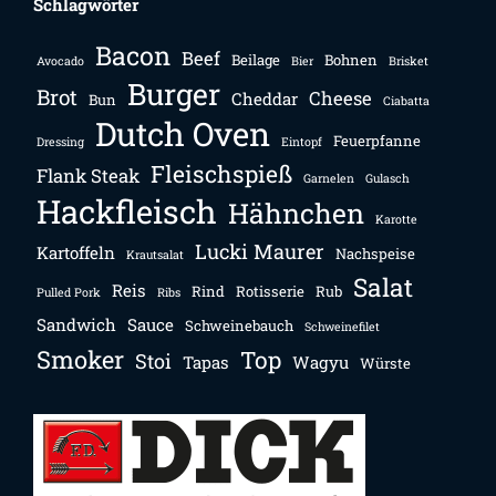
Schlagwörter
Bacon
Beef
Beilage
Bohnen
Avocado
Bier
Brisket
Burger
Brot
Cheese
Cheddar
Bun
Ciabatta
Dutch Oven
Feuerpfanne
Dressing
Eintopf
Fleischspieß
Flank Steak
Garnelen
Gulasch
Hackfleisch
Hähnchen
Karotte
Lucki Maurer
Kartoffeln
Nachspeise
Krautsalat
Salat
Reis
Rind
Rotisserie
Rub
Pulled Pork
Ribs
Sandwich
Sauce
Schweinebauch
Schweinefilet
Smoker
Top
Stoi
Tapas
Wagyu
Würste