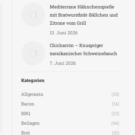
Mediterrane Hähnchenspieße
mit Bratwurstbrät-Bällchen und
Zitrone vom Grill
13. Juni 2026
Chicharrón – Knuspriger
mexikanischer Schweinebauch
7. Juni 2026
Kategorien
Allgemein
(36)
Bacon
(14)
BBQ
(23)
Beilagen
(64)
Brot
(10)