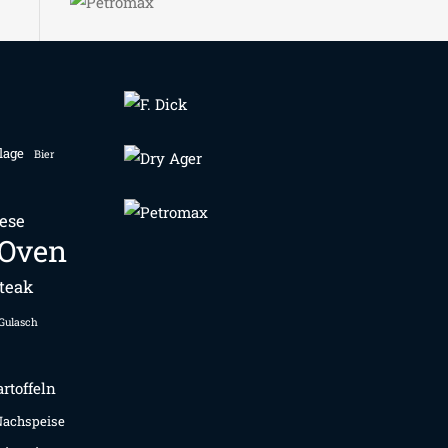
lage
Bier
ese
 Oven
teak
Gulasch
rtoffeln
Nachspeise