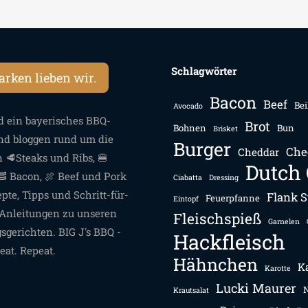
Schlagwörter
rken lieben wir.
Bacon
Beef
Bei
Avocado
d ein bayerisches BBQ-
Brot
Bohnen
Bun
Brisket
d bloggen rund um die
Burger
Che
Cheddar
🥩Steaks und Ribs, 🍔
Dutch
🥓 Bacon, 🍖 Beef und Pork
Ciabatta
Dressing
pte, Tipps und Schritt-für-
Flank S
Feuerpfanne
Eintopf
-Anleitungen zu unseren
Fleischspieß
Garnelen
gsgerichten. BIG J's BBQ -
Hackfleisch
eat. Repeat.
Hähnchen
Ka
Karotte
Lucki Maurer
Krautsalat