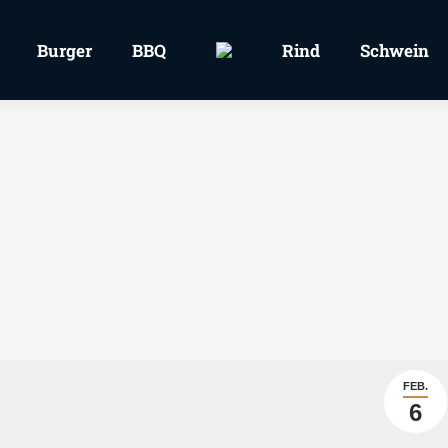
Burger
BBQ
Rind
Schwein
FEB.
6