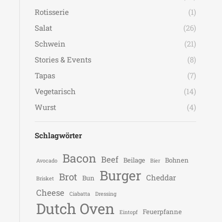
Rotisserie
(1)
Salat
(26)
Schwein
(21)
Stories & Events
(8)
Tapas
(7)
Vegetarisch
(14)
Wurst
(4)
Schlagwörter
Bacon
Beef
Beilage
Bohnen
Avocado
Bier
Burger
Brot
Cheddar
Bun
Brisket
Cheese
Ciabatta
Dressing
Dutch Oven
Feuerpfanne
Eintopf