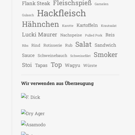
Fleischspieß
Flank Steak
Garnelen
Hackfleisch
Gulasch
Hähnchen
Kartoffeln
Karotte
Krautsalat
Lucki Maurer
Reis
Nachspeise
Pulled Pork
Salat
Sandwich
Rind
Rotisserie
Rub
Ribs
Smoker
Sauce
Schweinebauch
Schweinefilet
Top
Stoi
Tapas
Wagyu
Würste
Wir verwenden aus Überzeugung