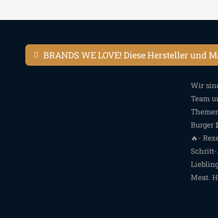
BRANDS WE LOVE! Diese Hersteller und Ma
Wir sin
Team un
Themen 
Burger 
🔥- Reze
Schritt
Lieblin
Meat. H