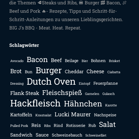
die Themen 🥩Steaks und Ribs, 🍔 Burger 🥓 Bacon, 🍖
Beef und Pork 🔥- Rezepte, Tipps und Schritt-für-
Schritt-Anleitungen zu unseren Lieblingsgerichten.
BIG J's BBQ - Meat. Heat. Repeat.
Schlagwörter
Bacon
Beef
Beilage
Bohnen
Avocado
Bier
Brisket
Burger
Brot
Cheese
Cheddar
Bun
Ciabatta
Dutch Oven
Feuerpfanne
Dressing
Eintopf
Fleischspieß
Flank Steak
Garnelen
Gulasch
Hackfleisch
Hähnchen
Karotte
Lucki Maurer
Kartoffeln
Nachspeise
Krautsalat
Salat
Reis
Rind
Rotisserie
Rub
Pulled Pork
Ribs
Sandwich
Sauce
Schweinebauch
Schweinefilet