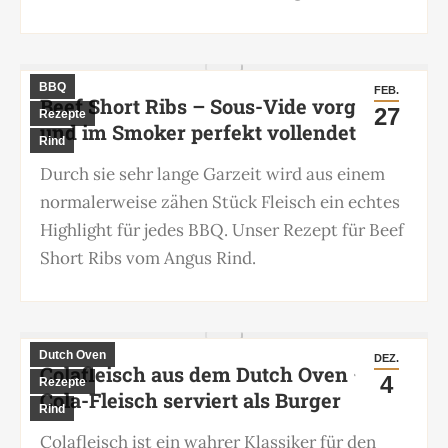
BBQ
FEB.
Beef Short Ribs – Sous-Vide vorgegart
27
Rezepte
und im Smoker perfekt vollendet
Rind
Durch sie sehr lange Garzeit wird aus einem
normalerweise zähen Stück Fleisch ein echtes
Highlight für jedes BBQ. Unser Rezept für Beef
Short Ribs vom Angus Rind.
Dutch Oven
DEZ.
Colafleisch aus dem Dutch Oven –
4
Rezepte
Cola-Fleisch serviert als Burger
Rind
Colafleisch ist ein wahrer Klassiker für den