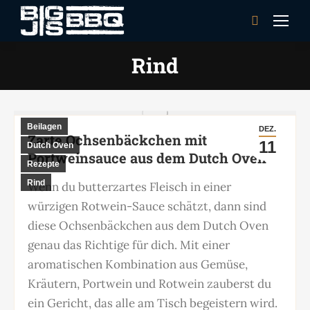
Search:
Rind
Beilagen
DEZ.
Zarte Ochsenbäckchen mit
11
Dutch Oven
Portweinsauce aus dem Dutch Oven
Rezepte
Rind
Wenn du butterzartes Fleisch in einer
würzigen Rotwein-Sauce schätzt, dann sind
diese Ochsenbäckchen aus dem Dutch Oven
genau das Richtige für dich. Mit einer
aromatischen Kombination aus Gemüse,
Kräutern, Portwein und Rotwein zauberst du
ein Gericht, das alle am Tisch begeistern wird.