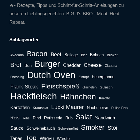
🔥- Rezepte, Tipps und Schritt-für-Schritt-Anleitungen zu
unseren Lieblingsgerichten. BIG J's BBQ - Meat. Heat.
Repeat.
Schlagwörter
Bacon
Beef
Beilage
Bohnen
Avocado
Bier
Brisket
Burger
Brot
Cheese
Cheddar
Bun
Ciabatta
Dutch Oven
Feuerpfanne
Dressing
Eintopf
Fleischspieß
Flank Steak
Garnelen
Gulasch
Hackfleisch
Hähnchen
Karotte
Lucki Maurer
Kartoffeln
Nachspeise
Krautsalat
Pulled Pork
Salat
Reis
Sandwich
Rind
Rotisserie
Rub
Ribs
Smoker
Stoi
Sauce
Schweinebauch
Schweinefilet
Top
Tapas
Wagyu
Würste