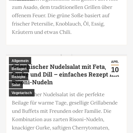
zum Asado, dem traditionellen Grillen über
offenem Feuer. Die grüne Soße basiert auf
frischer Petersilie, Knoblauch, Öl, Essig,
Kräutern und etwas Chili.
Allgemein
APR.
Griechischer Nudelsalat mit Feta,
10
Beilagen
Gurke und Dill – einfaches Rezept mit
Rezepte
Risoni-Nudeln
Salat
Vegetarisch
Griechischer Nudelsalat ist die perfekte
Beilage für warme Tage, gesellige Grillabende
und Buffets mit Freunden oder Familie. Die
Kombination aus zarten Risoni-Nudeln,
knackiger Gurke, saftigen Cherrytomaten,