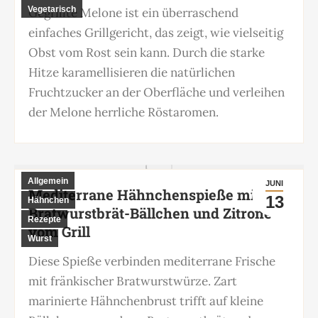
Vegetarisch
Gegrillte Melone ist ein überraschend
einfaches Grillgericht, das zeigt, wie vielseitig
Obst vom Rost sein kann. Durch die starke
Hitze karamellisieren die natürlichen
Fruchtzucker an der Oberfläche und verleihen
der Melone herrliche Röstaromen.
Allgemein
JUNI
Mediterrane Hähnchenspieße mit
13
Hähnchen
Bratwurstbrät-Bällchen und Zitrone
Rezepte
vom Grill
Wurst
Diese Spieße verbinden mediterrane Frische
mit fränkischer Bratwurstwürze. Zart
marinierte Hähnchenbrust trifft auf kleine