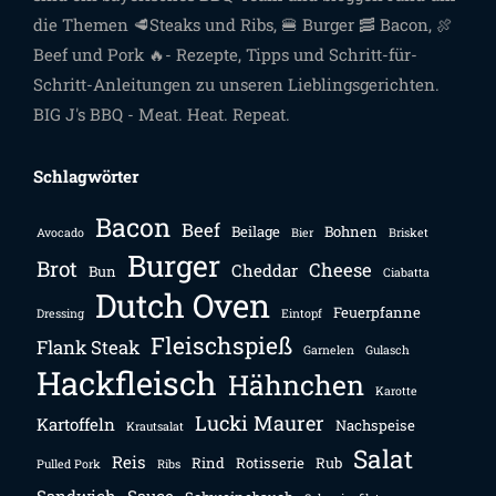
die Themen 🥩Steaks und Ribs, 🍔 Burger 🥓 Bacon, 🍖
Beef und Pork 🔥- Rezepte, Tipps und Schritt-für-
Schritt-Anleitungen zu unseren Lieblingsgerichten.
BIG J's BBQ - Meat. Heat. Repeat.
Schlagwörter
Bacon
Beef
Beilage
Bohnen
Avocado
Bier
Brisket
Burger
Brot
Cheese
Cheddar
Bun
Ciabatta
Dutch Oven
Feuerpfanne
Dressing
Eintopf
Fleischspieß
Flank Steak
Garnelen
Gulasch
Hackfleisch
Hähnchen
Karotte
Lucki Maurer
Kartoffeln
Nachspeise
Krautsalat
Salat
Reis
Rind
Rotisserie
Rub
Pulled Pork
Ribs