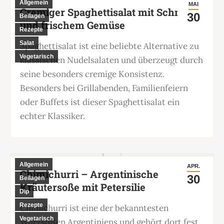
Allgemein
MAI
Cremiger Spaghettisalat mit Schmand
30
Beilagen
und frischem Gemüse
Rezepte
Salat
Spaghettisalat ist eine beliebte Alternative zu
Vegetarisch
klassischen Nudelsalaten und überzeugt durch
seine besonders cremige Konsistenz.
Besonders bei Grillabenden, Familienfeiern
oder Buffets ist dieser Spaghettisalat ein
echter Klassiker.
Allgemein
APR.
Chimichurri – Argentinische
30
Beilagen
Kräutersoße mit Petersilie
Dip
Rezepte
Chimichurri ist eine der bekanntesten
Vegetarisch
Würzsoßen Argentiniens und gehört dort fest