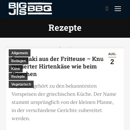
Search:
Rezepte
Allgemein
AUG.
Saganaki aus der Fritteuse – Knusprig
2
Beilagen
panierter Hirtenkäse wie beim
Käse
Griechen
Rezepte
Vegetarisch
Saganaki gehört zu den bekanntesten
Vorspeisen der griechischen Küche. Der Name
stammt ursprünglich von der kleinen Pfanne,
in der verschiedene Gerichte zubereitet
werden.