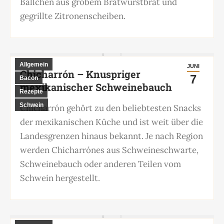
Bällchen aus grobem Bratwurstbrät und
gegrillte Zitronenscheiben.
Allgemein
JUNI
Chicharrón – Knuspriger
7
Bacon
mexikanischer Schweinebauch
Rezepte
Schwein
Chicharrón gehört zu den beliebtesten Snacks
der mexikanischen Küche und ist weit über die
Landesgrenzen hinaus bekannt. Je nach Region
werden Chicharrónes aus Schweineschwarte,
Schweinebauch oder anderen Teilen vom
Schwein hergestellt.