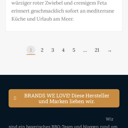
würziger roter Zwiebel und cremigem Feta
erinnert geschmacklich sofort an mediterrane
Küche und Urlaub am Meer.
1
2
3
4
5
…
21
→
BRANDS WE LOVE! Diese Hersteller
und Marken lieben wir.
Wir
sind ein bayerisches BBQ-Team und bloggen rund um