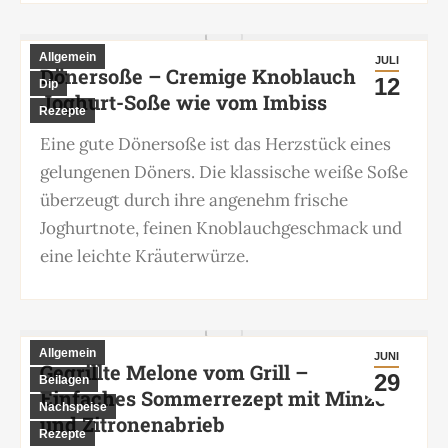
Allgemein
JULI
Dönersoße – Cremige Knoblauch-
12
Dip
Joghurt-Soße wie vom Imbiss
Rezepte
Eine gute Dönersoße ist das Herzstück eines
gelungenen Döners. Die klassische weiße Soße
überzeugt durch ihre angenehm frische
Joghurtnote, feinen Knoblauchgeschmack und
eine leichte Kräuterwürze.
Allgemein
JUNI
Gegrillte Melone vom Grill –
29
Beilagen
Einfaches Sommerrezept mit Minze
Nachspeise
und Zitronenabrieb
Rezepte