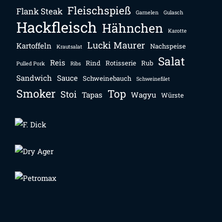
Fleischspieß
Flank Steak
Garnelen
Gulasch
Hackfleisch
Hähnchen
Karotte
Lucki Maurer
Kartoffeln
Nachspeise
Krautsalat
Salat
Reis
Rind
Rotisserie
Rub
Pulled Pork
Ribs
Sandwich
Sauce
Schweinebauch
Schweinefilet
Smoker
Top
Stoi
Tapas
Wagyu
Würste