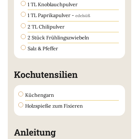
▢
1
TL
Knoblauchpulver
▢
1
TL
Paprikapulver
-
edelsüß
▢
2
TL
Chilipulver
▢
2
Stück
Frühlingszwiebeln
▢
Salz & Pfeffer
Kochutensilien
▢
Küchengarn
▢
Holzspieße
zum Fixieren
Anleitung