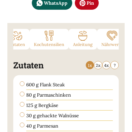
WhatsApp
Pin
Zutaten
Kochutensilien
Anleitung
Nährwerte
Zutaten
1x
2x
4x
?
▢
600
g
Flank Steak
▢
80
g
Parmaschinken
▢
125
g
Bergkäse
▢
30
g
gehackte Walnüsse
▢
40
g
Parmesan