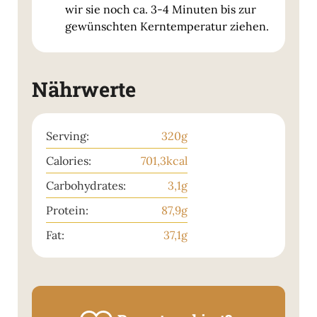
wir sie noch ca. 3-4 Minuten bis zur
gewünschten Kerntemperatur ziehen.
Nährwerte
Serving:
320
g
Calories:
701,3
kcal
Carbohydrates:
3,1
g
Protein:
87,9
g
Fat:
37,1
g