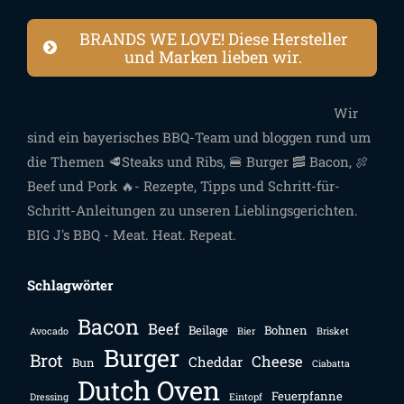
BRANDS WE LOVE! Diese Hersteller
und Marken lieben wir.
Wir
sind ein bayerisches BBQ-Team und bloggen rund um
die Themen 🥩Steaks und Ribs, 🍔 Burger 🥓 Bacon, 🍖
Beef und Pork 🔥- Rezepte, Tipps und Schritt-für-
Schritt-Anleitungen zu unseren Lieblingsgerichten.
BIG J's BBQ - Meat. Heat. Repeat.
Schlagwörter
Bacon
Beef
Beilage
Bohnen
Avocado
Bier
Brisket
Burger
Brot
Cheese
Cheddar
Bun
Ciabatta
Dutch Oven
Feuerpfanne
Dressing
Eintopf