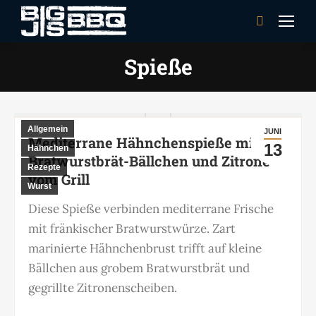
Search:
Spieße
Allgemein
JUNI
Mediterrane Hähnchenspieße mit
13
Hähnchen
Bratwurstbrät-Bällchen und Zitrone
Rezepte
vom Grill
Wurst
Diese Spieße verbinden mediterrane Frische
mit fränkischer Bratwurstwürze. Zart
marinierte Hähnchenbrust trifft auf kleine
Bällchen aus grobem Bratwurstbrät und
gegrillte Zitronenscheiben.