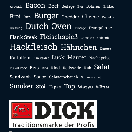
Bacon
Beef
Beilage
Bohnen
Avocado
Bier
Brisket
Burger
Brot
Cheese
Cheddar
Bun
Ciabatta
Dutch Oven
Feuerpfanne
Dressing
Eintopf
Fleischspieß
Flank Steak
Garnelen
Gulasch
Hackfleisch
Hähnchen
Karotte
Lucki Maurer
Kartoffeln
Nachspeise
Krautsalat
Salat
Reis
Rind
Rotisserie
Rub
Pulled Pork
Ribs
Sandwich
Sauce
Schweinebauch
Schweinefilet
Smoker
Top
Stoi
Tapas
Wagyu
Würste