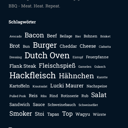
BBQ - Meat. Heat. Repeat.
Schlagwörter
Bacon
Beef
Beilage
Bohnen
Avocado
Bier
Brisket
Burger
Brot
Cheese
Cheddar
Bun
Ciabatta
Dutch Oven
Feuerpfanne
Dressing
Eintopf
Fleischspieß
Flank Steak
Garnelen
Gulasch
Hackfleisch
Hähnchen
Karotte
Lucki Maurer
Kartoffeln
Nachspeise
Krautsalat
Salat
Reis
Rind
Rotisserie
Rub
Pulled Pork
Ribs
Sandwich
Sauce
Schweinebauch
Schweinefilet
Smoker
Top
Stoi
Tapas
Wagyu
Würste