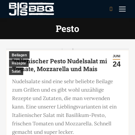
Search:
Pesto
Beilagen
JUNI
Italienischer Pesto Nudelsalat mit
24
Rezepte
Tomate, Mozzarella und Mais
Salat
Nudelsalate sind eine sehr beliebte Beilage
zum Grillen und es gibt wohl unzählige
Rezepte und Zutaten, die man verwenden
kann. Eine unserer Lieblingsvarianten ist ein
Italienischer Salat mit Basilikum-Pesto,
frischen Tomaten und Mozzarella. Schnell
gemacht und super lecker.