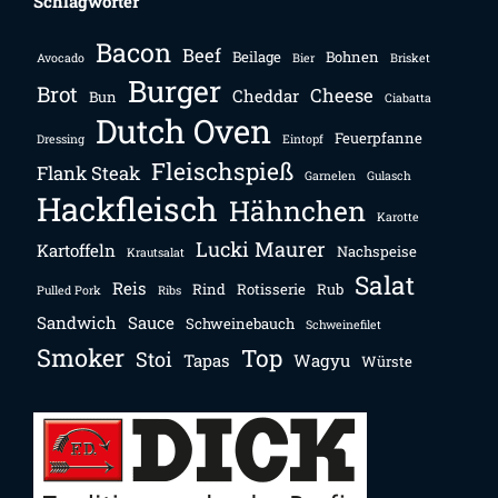
Schlagwörter
Bacon
Beef
Beilage
Bohnen
Avocado
Bier
Brisket
Burger
Brot
Cheese
Cheddar
Bun
Ciabatta
Dutch Oven
Feuerpfanne
Dressing
Eintopf
Fleischspieß
Flank Steak
Garnelen
Gulasch
Hackfleisch
Hähnchen
Karotte
Lucki Maurer
Kartoffeln
Nachspeise
Krautsalat
Salat
Reis
Rind
Rotisserie
Rub
Pulled Pork
Ribs
Sandwich
Sauce
Schweinebauch
Schweinefilet
Smoker
Top
Stoi
Tapas
Wagyu
Würste