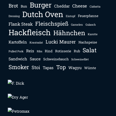
Burger
Brot
Cheese
Cheddar
Bun
Ciabatta
Dutch Oven
Feuerpfanne
Dressing
Eintopf
Fleischspieß
Flank Steak
Garnelen
Gulasch
Hackfleisch
Hähnchen
Karotte
Lucki Maurer
Kartoffeln
Nachspeise
Krautsalat
Salat
Reis
Rind
Rotisserie
Rub
Pulled Pork
Ribs
Sandwich
Sauce
Schweinebauch
Schweinefilet
Smoker
Top
Stoi
Tapas
Wagyu
Würste