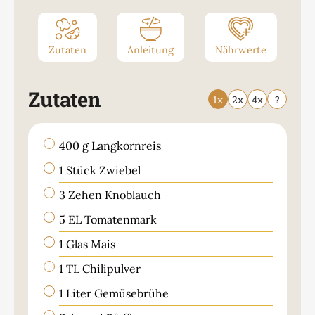
Zutaten
Anleitung
Nährwerte
Zutaten
1x
2x
4x
?
▢
400
g
Langkornreis
▢
1
Stück
Zwiebel
▢
3
Zehen
Knoblauch
▢
5
EL
Tomatenmark
▢
1
Glas
Mais
▢
1
TL
Chilipulver
▢
1
Liter
Gemüsebrühe