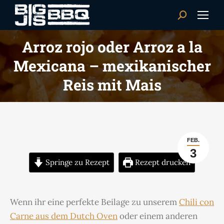
Search:
Arroz rojo oder Arroz a la
Mexicana – mexikanischer
Reis mit Mais
FEB.
3
Springe zu Rezept
Rezept drucken
Wenn ihr eine perfekte Beilage zu unserem
Chili con
Carne aus dem Dutch Oven
oder einem anderen