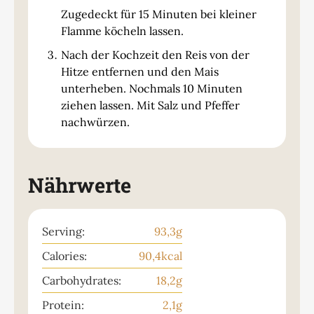
Zugedeckt für 15 Minuten bei kleiner
Flamme köcheln lassen.
Nach der Kochzeit den Reis von der
Hitze entfernen und den Mais
unterheben. Nochmals 10 Minuten
ziehen lassen. Mit Salz und Pfeffer
nachwürzen.
Nährwerte
Serving:
93,3
g
Calories:
90,4
kcal
Carbohydrates:
18,2
g
Protein:
2,1
g