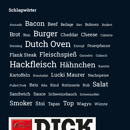
Schlagwörter
Bacon
Beef
Beilage
Bohnen
Avocado
Bier
Brisket
Burger
Brot
Cheese
Cheddar
Bun
Ciabatta
Dutch Oven
Feuerpfanne
Dressing
Eintopf
Fleischspieß
Flank Steak
Garnelen
Gulasch
Hackfleisch
Hähnchen
Karotte
Lucki Maurer
Kartoffeln
Nachspeise
Krautsalat
Salat
Reis
Rind
Rotisserie
Rub
Pulled Pork
Ribs
Sandwich
Sauce
Schweinebauch
Schweinefilet
Smoker
Top
Stoi
Tapas
Wagyu
Würste