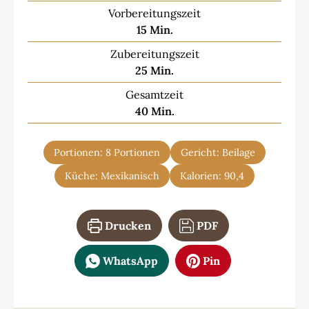
Vorbereitungszeit
Minuten
15
Min.
Zubereitungszeit
Minuten
25
Min.
Gesamtzeit
Minuten
40
Min.
Portionen:
8
Portionen
Gericht:
Beilage
Küche:
Mexikanisch
Kalorien:
90,4
Drucken
PDF
WhatsApp
Pin