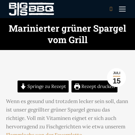
Search:
Marinierter grüner Spargel
vom Grill
JULI
15
Springe zu Rezept
Rezept drucken
Wenn es gesund und trotzdem lecker sein soll, dann
ist unser gegrillter grüner Spargel genau das
richtige. Voll mit Vitaminen eignet er sich auch
hervorragend zu Fischgerichten wie etwa unserem