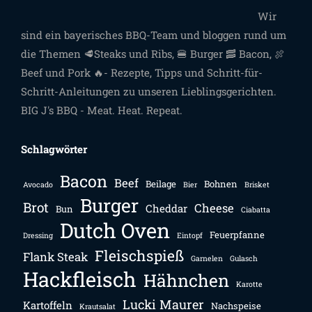
Wir
sind ein bayerisches BBQ-Team und bloggen rund um
die Themen 🥩Steaks und Ribs, 🍔 Burger 🥓 Bacon, 🍖
Beef und Pork 🔥- Rezepte, Tipps und Schritt-für-
Schritt-Anleitungen zu unseren Lieblingsgerichten.
BIG J's BBQ - Meat. Heat. Repeat.
Schlagwörter
Bacon
Beef
Beilage
Bohnen
Avocado
Bier
Brisket
Burger
Brot
Cheese
Cheddar
Bun
Ciabatta
Dutch Oven
Feuerpfanne
Dressing
Eintopf
Fleischspieß
Flank Steak
Garnelen
Gulasch
Hackfleisch
Hähnchen
Karotte
Lucki Maurer
Kartoffeln
Nachspeise
Krautsalat