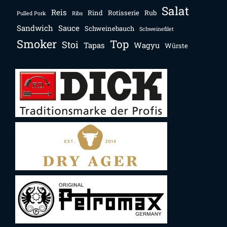
Salat
Reis
Rind
Rotisserie
Rub
Pulled Pork
Ribs
Sandwich
Sauce
Schweinebauch
Schweinefilet
Smoker
Top
Stoi
Tapas
Wagyu
Würste