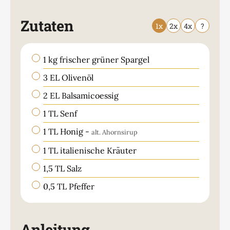
Zutaten
1x
2x
4x
?
▢
1
kg
frischer grüner Spargel
▢
3
EL
Olivenöl
▢
2
EL
Balsamicoessig
▢
1
TL
Senf
▢
1
TL
Honig
-
alt. Ahornsirup
▢
1
TL
italienische Kräuter
▢
1,5
TL
Salz
▢
0,5
TL
Pfeffer
Anleitung