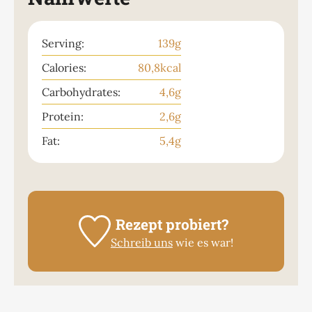
Serving:
139
g
Calories:
80,8
kcal
Carbohydrates:
4,6
g
Protein:
2,6
g
Fat:
5,4
g
Rezept probiert?
Schreib uns
wie es war!