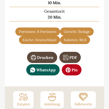
Minuten
10
Min.
Gesamtzeit
Minuten
20
Min.
Portionen:
8
Portionen
Gericht:
Beilage
Küche:
Deutschland
Kalorien:
80,8
Drucken
PDF
WhatsApp
Pin
Zutaten
Anleitung
Nährwerte