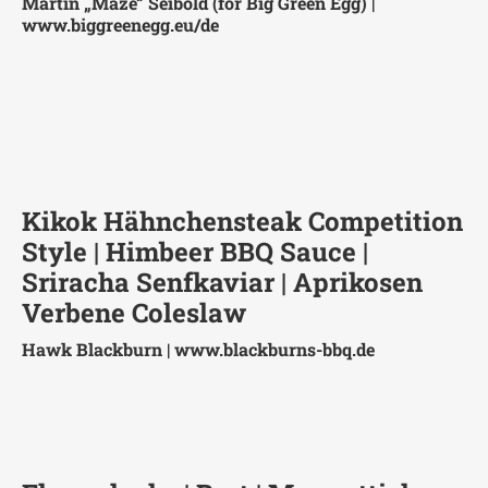
Martin „Maze“ Seibold (for Big Green Egg) |
www.biggreenegg.eu/de
Kikok Hähnchensteak Competition
Style | Himbeer BBQ Sauce |
Sriracha Senfkaviar | Aprikosen
Verbene Coleslaw
Hawk Blackburn |
www.blackburns-bbq.de