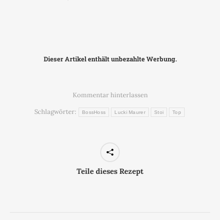
Dieser Artikel enthält unbezahlte Werbung.
Kommentar hinterlassen
Schlagwörter:
BossHoss
Lucki Maurer
Stoi
Top
Teile dieses Rezept
Kommentarnavigation