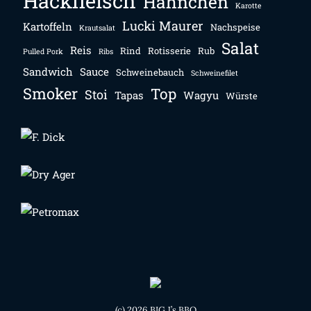
Hackfleisch
Hähnchen
Karotte
Lucki Maurer
Kartoffeln
Nachspeise
Krautsalat
Salat
Reis
Rind
Rotisserie
Rub
Pulled Pork
Ribs
Sandwich
Sauce
Schweinebauch
Schweinefilet
Smoker
Top
Stoi
Tapas
Wagyu
Würste
(c) 2026 BIG J’s BBQ