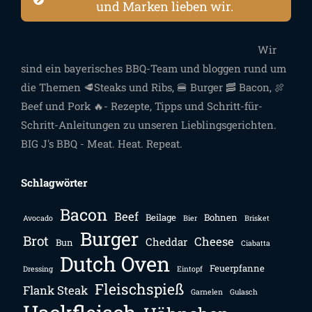
und Marken lieben wir.
Wir
sind ein bayerisches BBQ-Team und bloggen rund um
die Themen 🥩Steaks und Ribs, 🍔 Burger 🥓 Bacon, 🍖
Beef und Pork 🔥- Rezepte, Tipps und Schritt-für-
Schritt-Anleitungen zu unseren Lieblingsgerichten.
BIG J's BBQ - Meat. Heat. Repeat.
Schlagwörter
Bacon
Beef
Beilage
Bohnen
Avocado
Bier
Brisket
Burger
Brot
Cheese
Cheddar
Bun
Ciabatta
Dutch Oven
Feuerpfanne
Dressing
Eintopf
Fleischspieß
Flank Steak
Garnelen
Gulasch