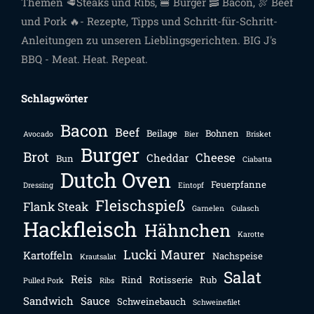
Themen 🥩Steaks und Ribs, 🍔 Burger 🥓 Bacon, 🍖 Beef
und Pork 🔥- Rezepte, Tipps und Schritt-für-Schritt-
Anleitungen zu unseren Lieblingsgerichten. BIG J's
BBQ - Meat. Heat. Repeat.
Schlagwörter
Bacon
Beef
Beilage
Bohnen
Avocado
Bier
Brisket
Burger
Brot
Cheese
Cheddar
Bun
Ciabatta
Dutch Oven
Feuerpfanne
Dressing
Eintopf
Fleischspieß
Flank Steak
Garnelen
Gulasch
Hackfleisch
Hähnchen
Karotte
Lucki Maurer
Kartoffeln
Nachspeise
Krautsalat
Salat
Reis
Rind
Rotisserie
Rub
Pulled Pork
Ribs
Sandwich
Sauce
Schweinebauch
Schweinefilet