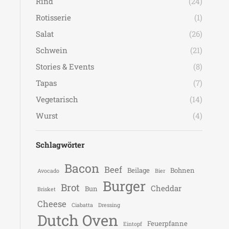
Rind
(24)
Rotisserie
(1)
Salat
(26)
Schwein
(21)
Stories & Events
(8)
Tapas
(7)
Vegetarisch
(14)
Wurst
(4)
Schlagwörter
Bacon
Beef
Beilage
Bohnen
Avocado
Bier
Burger
Brot
Cheddar
Bun
Brisket
Cheese
Ciabatta
Dressing
Dutch Oven
Feuerpfanne
Eintopf