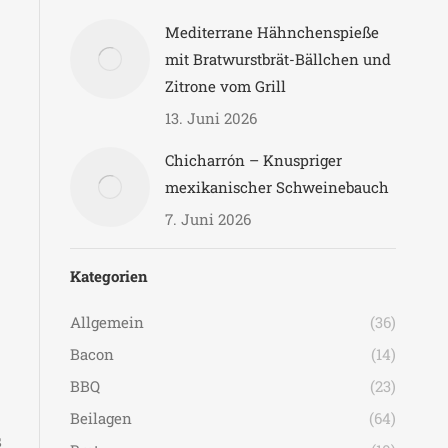
Mediterrane Hähnchenspieße
mit Bratwurstbrät-Bällchen und
Zitrone vom Grill
13. Juni 2026
Chicharrón – Knuspriger
mexikanischer Schweinebauch
7. Juni 2026
Kategorien
Allgemein
(36)
Bacon
(14)
BBQ
(23)
Beilagen
(64)
s