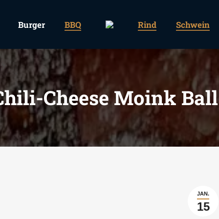
Burger
BBQ
Rind
Schwein
Chili-Cheese Moink Ball
JAN.
15