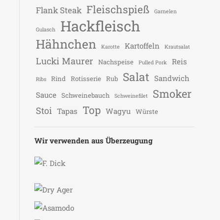
Fleischspieß
Flank Steak
Garnelen
Hackfleisch
Gulasch
Hähnchen
Kartoffeln
Karotte
Krautsalat
Lucki Maurer
Reis
Nachspeise
Pulled Pork
Salat
Sandwich
Rind
Rotisserie
Rub
Ribs
Smoker
Sauce
Schweinebauch
Schweinefilet
Top
Stoi
Tapas
Wagyu
Würste
Wir verwenden aus Überzeugung