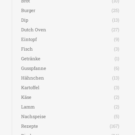
Brot
(10)
Burger
(25)
Dip
(13)
Dutch Oven
(27)
Eintopf
(9)
Fisch
(3)
Getränke
(1)
Gusspfanne
(6)
Hähnchen
(13)
Kartoffel
(3)
Käse
(2)
Lamm
(2)
Nachspeise
(5)
Rezepte
(167)