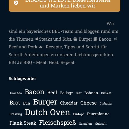
und Marken lieben wir.
Wir
sind ein bayerisches BBQ-Team und bloggen rund um
die Themen 🥩Steaks und Ribs, 🍔 Burger 🥓 Bacon, 🍖
Beef und Pork 🔥- Rezepte, Tipps und Schritt-für-
Schritt-Anleitungen zu unseren Lieblingsgerichten.
BIG J's BBQ - Meat. Heat. Repeat.
Schlagwörter
Bacon
Beef
Beilage
Bohnen
Avocado
Bier
Brisket
Burger
Brot
Cheese
Cheddar
Bun
Ciabatta
Dutch Oven
Feuerpfanne
Dressing
Eintopf
Fleischspieß
Flank Steak
Garnelen
Gulasch