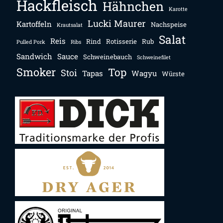
Hackfleisch
Hähnchen
Karotte
Lucki Maurer
Kartoffeln
Nachspeise
Krautsalat
Salat
Reis
Rind
Rotisserie
Rub
Pulled Pork
Ribs
Sandwich
Sauce
Schweinebauch
Schweinefilet
Smoker
Top
Stoi
Tapas
Wagyu
Würste