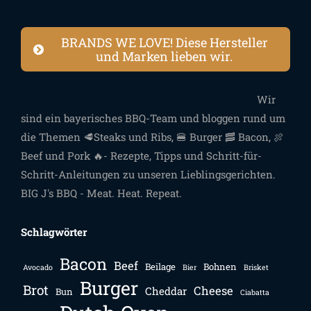
BRANDS WE LOVE! Diese Hersteller
und Marken lieben wir.
Wir
sind ein bayerisches BBQ-Team und bloggen rund um
die Themen 🥩Steaks und Ribs, 🍔 Burger 🥓 Bacon, 🍖
Beef und Pork 🔥- Rezepte, Tipps und Schritt-für-
Schritt-Anleitungen zu unseren Lieblingsgerichten.
BIG J's BBQ - Meat. Heat. Repeat.
Schlagwörter
Bacon
Beef
Beilage
Bohnen
Avocado
Bier
Brisket
Burger
Brot
Cheese
Cheddar
Bun
Ciabatta