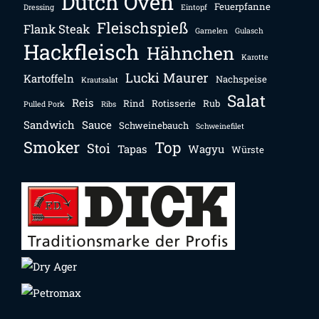
Dutch Oven
Feuerpfanne
Dressing
Eintopf
Fleischspieß
Flank Steak
Garnelen
Gulasch
Hackfleisch
Hähnchen
Karotte
Lucki Maurer
Kartoffeln
Nachspeise
Krautsalat
Salat
Reis
Rind
Rotisserie
Rub
Pulled Pork
Ribs
Sandwich
Sauce
Schweinebauch
Schweinefilet
Smoker
Top
Stoi
Tapas
Wagyu
Würste