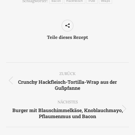
Schlagwörter:
Bacon
Hackfleisch
Pute
Wraps
Teile dieses Rezept
Kommentarnavigation
ZURÜCK
Crunchy Hackfleisch-Tortilla-Wrap aus der
Vorheriger
Gußpfanne
Beitrag:
NÄCHSTES
Burger mit Blauschimmelkäse, Knoblauchmayo,
Nächster
Pflaumenmus und Bacon
Beitrag: