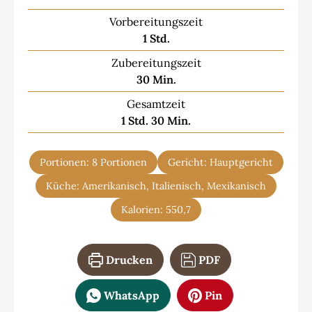
Vorbereitungszeit
Stunde
1
Std.
Zubereitungszeit
Minuten
30
Min.
Gesamtzeit
Stunde
Minuten
1
Std.
30
Min.
Portionen:
8
Portionen
Gericht:
Hauptgericht
Küche:
Amerikanisch, Italienisch, Mexikanisch
Kalorien:
550,7
Drucken
PDF
WhatsApp
Pin