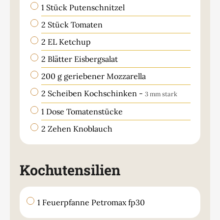
▢
1
Stück
Putenschnitzel
▢
2
Stück
Tomaten
▢
2
EL
Ketchup
▢
2
Blätter
Eisbergsalat
▢
200
g
geriebener Mozzarella
▢
2
Scheiben
Kochschinken
-
3 mm stark
▢
1
Dose
Tomatenstücke
▢
2
Zehen
Knoblauch
Kochutensilien
▢
1 Feuerpfanne Petromax fp30