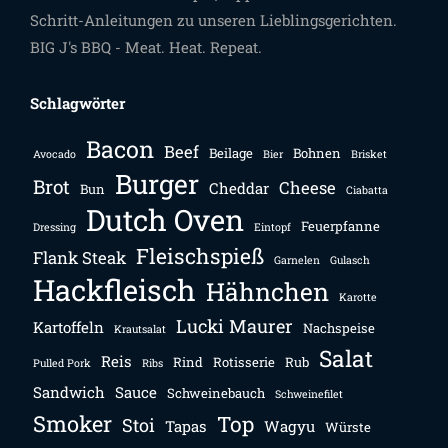
Schritt-Anleitungen zu unseren Lieblingsgerichten.
BIG J's BBQ - Meat. Heat. Repeat.
Schlagwörter
Bacon
Beef
Beilage
Bohnen
Avocado
Bier
Brisket
Burger
Brot
Cheese
Cheddar
Bun
Ciabatta
Dutch Oven
Feuerpfanne
Dressing
Eintopf
Fleischspieß
Flank Steak
Garnelen
Gulasch
Hackfleisch
Hähnchen
Karotte
Lucki Maurer
Kartoffeln
Nachspeise
Krautsalat
Salat
Reis
Rind
Rotisserie
Rub
Pulled Pork
Ribs
Sandwich
Sauce
Schweinebauch
Schweinefilet
Smoker
Top
Stoi
Tapas
Wagyu
Würste