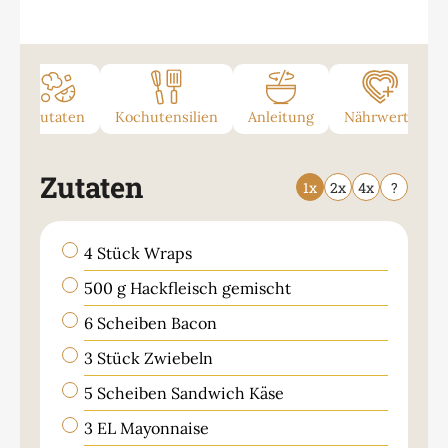
Zutaten
Kochutensilien
Anleitung
Nährwerte
Zutaten
1x
2x
4x
?
▢
4
Stück
Wraps
▢
500
g
Hackfleisch gemischt
▢
6
Scheiben
Bacon
▢
3
Stück
Zwiebeln
▢
5
Scheiben
Sandwich Käse
▢
3
EL
Mayonnaise