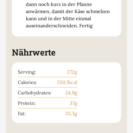
dann noch kurz in der Pfanne
anwärmen, damit der Käse schmelzen
kann und in der Mitte einmal
auseinanderschneiden. Fertig
Nährwerte
Serving:
272
g
Calories:
550,7
kcal
Carbohydrates:
24,9
g
Protein:
37
g
Fat:
33,3
g